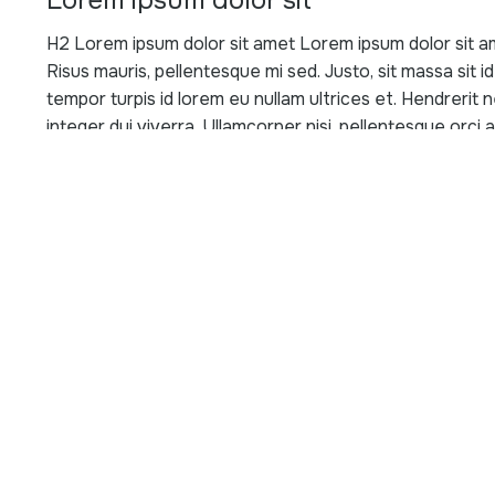
Lorem ipsum dolor sit
H2 Lorem ipsum dolor sit amet Lorem ipsum dolor sit ame
Risus mauris, pellentesque mi sed. Justo, sit massa sit id
tempor turpis id lorem eu nullam ultrices et. Hendrerit ne
integer dui viverra. Ullamcorper nisi, pellentesque orci a