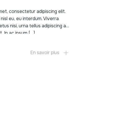
t, consectetur adipiscing elit.
 nisl eu, eu interdum. Viverra
tus nisi, urna tellus adipiscing ac,
t. In ac ipsum […]
En savoir plus